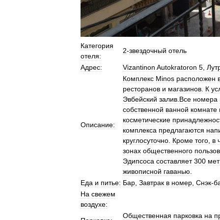
Категория
2
-
звездочный
отель
отеля:
Адрес:
Vizantinon
Autokratoron
5
,
Лут
Комплекс
Minos
расположен
ресторанов
и
магазинов
.
К
ус
Эвбейский
залив
.
Все
номера
собственной
ванной
комнате
косметические
принадлежнос
Описание:
комплекса
предлагаются
нап
круглосуточно
.
Кроме
того
,
в
зонах
общественного
пользо
Эдипсоса
составляет
300
мет
живописной
гаванью
.
Еда
и
питье:
Бар
,
Завтрак
в
номер
,
Снэк
-
б
На
свежем
воздухе:
Общественная
парковка
на
п