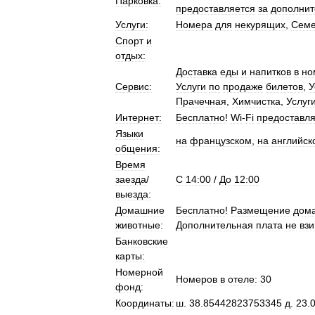
Парковка:
предоставляется
за
дополни
Услуги:
Номера
для
некурящих
,
Сем
Спорт
и
отдых:
Доставка
еды
и
напитков
в
но
Сервис:
Услуги
по
продаже
билетов
,
У
Прачечная
,
Химчистка
,
Услуг
Интернет:
Бесплатно
!
Wi
-
Fi
предоставля
Языки
на
французском
,
на
английск
общения:
Время
заезда
/
C
14:00
/
До
12:00
выезда:
Домашние
Бесплатно
!
Размещение
дом
животные:
Дополнительная
плата
не
вз
Банковские
карты:
Номерной
Номеров
в
отеле:
30
фонд:
Координаты:
ш
.
38
.
85442823753345
д
.
23
.