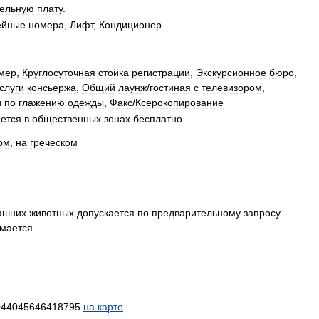
тельную
плату
.
ейные
номера
,
Лифт
,
Кондиционер
мер
,
Круглосуточная
стойка
регистрации
,
Экскурсионное
бюро
,
слуги
консьержа
,
Общий
лаунж
/
гостиная
с
телевизором
,
и
по
глажению
одежды
,
Факс
/
Ксерокопирование
ется
в
общественных
зонах
бесплатно
.
ом
,
на
греческом
ашних
животных
допускается
по
предварительному
запросу
.
имается
.
044045646418795
на
карте