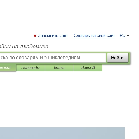
Запомнить сайт
Словарь на свой сайт
RU
едии на Академике
Найти!
ования
Переводы
Книги
Игры ⚽