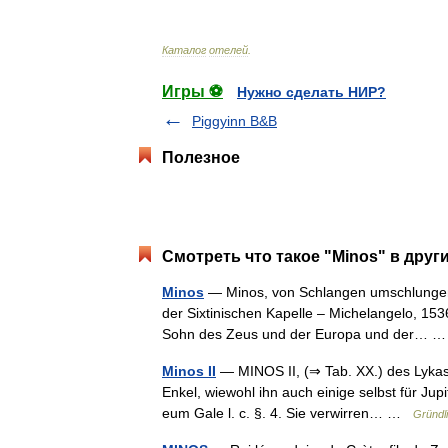
Каталог
отелей
.
Игры ⚽
Нужно сделать НИР?
Piggyinn B&B
Полезное
Смотреть что такое "Minos" в друг
Minos
— Minos, von Schlangen umschlungen 
der Sixtinischen Kapelle – Michelangelo, 153
Sohn des Zeus und der Europa und der…
Minos II
— MINOS II, (⇒ Tab. XX.) des Lykaste
Enkel, wiewohl ihn auch einige selbst für Jupit
eum Gale l. c. §. 4. Sie verwirren… …
Gründl