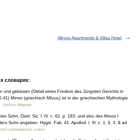
Alkyon Apartments & Villas Hotel
их словарях:
und gebissen (Detail eines Freskos des Jüngsten Gerichts in
6 41) Minos (griechisch Μίνως) ist in der griechischen Mythologie
 …
Deutsch Wikipedia
s Sohn, Diod. Sic. l. IV. c. 62. p. 183. und also des Minos I
ers Sohn angeben. Hygin. Fab. 41. Apollod. l. III. c. 1. §. 3. & ad
iches mythologisches Lexikon