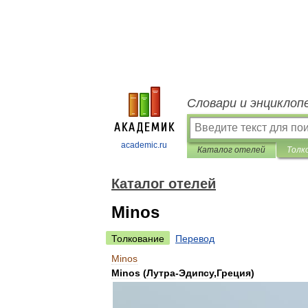
Словари и энциклоп
academic.ru
Каталог отелей
Толк
Каталог отелей
Minos
Толкование
Перевод
Minos
Minos
(
Лутра
-
Эдипсу
,
Греция
)