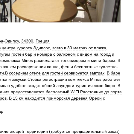
ра
-
Эдипсу
,
34300
,
Греция
в
центре
курорта
Эдипсос
,
всего
в
30
метрах
от
пляжа
,
лугам
гостей
бар
и
номера
с
балконом
с
видом
на
город
и
комплекса
Minos
располагают
телевизором
и
мини
-
баром
.
В
в
вашем
распоряжении
ванна
,
фен
и
бесплатные
туалетно
-
ти
.
В
соседнем
отеле
для
гостей
сервируется
завтрак
.
В
баре
итки
и
закуски
.
Стойка
регистрации
комплекса
Minos
работает
число
удобств
входят
общий
лаундж
и
туристическое
бюро
.
В
вания
предоставляется
бесплатный
WiFi
.
Расстояние
до
порта
ров
.
В
15
км
находится
приморская
деревня
Ореой
с
ар
рилегающей
территории
(
требуется
предварительный
заказ
)